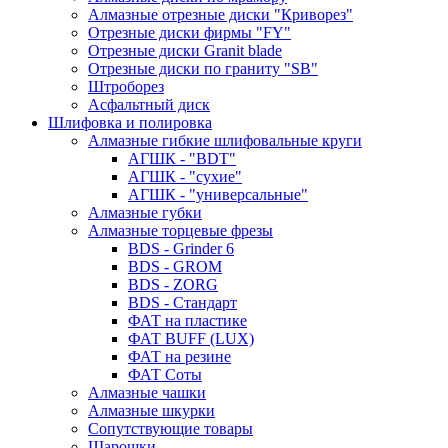
Алмазные отрезные диски "Криворез"
Отрезные диски фирмы "FY"
Отрезные диски Granit blade
Отрезные диски по граниту "SB"
Штроборез
Асфальтный диск
Шлифовка и полировка
Алмазные гибкие шлифовальные круги
АГШК - "BDT"
АГШК - "сухие"
АГШК - "универсальные"
Алмазные губки
Алмазные торцевые фрезы
BDS - Grinder 6
BDS - GROM
BDS - ZORG
BDS - Стандарт
ФАТ на пластике
ФАТ BUFF (LUX)
ФАТ на резине
ФАТ Соты
Алмазные чашки
Алмазные шкурки
Сопутствующие товары
Шарошки