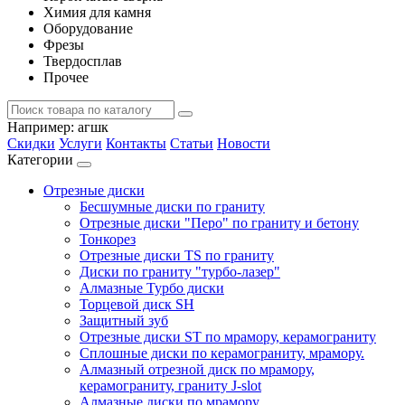
Химия для камня
Оборудование
Фрезы
Твердосплав
Прочее
Например:
агшк
Скидки
Услуги
Контакты
Статьи
Новости
Категории
Отрезные диски
Бесшумные диски по граниту
Отрезные диски "Перо" по граниту и бетону
Тонкорез
Отрезные диски TS по граниту
Диски по граниту "турбо-лазер"
Алмазные Турбо диски
Торцевой диск SH
Защитный зуб
Отрезные диски ST по мрамору, керамограниту
Сплошные диски по керамограниту, мрамору.
Алмазный отрезной диск по мрамору,
керамограниту, граниту J-slot
Алмазные диски по мрамору