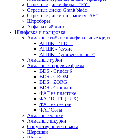
Отрезные диски фирмы "FY"
Отрезные диски Granit blade
Отрезные диски по граниту "SB"
Штроборез
Асфальтный диск
Шлифовка и полировка
Алмазные гибкие шлифовальные круги
АГШК - "BDT"
АГШК - "сухие"
АГШК - "универсальные"
Алмазные губки
Алмазные торцевые фрезы
BDS - Grinder 6
BDS - GROM
BDS - ZORG
BDS - Стандарт
ФАТ на пластике
ФАТ BUFF (LUX)
ФАТ на резине
ФАТ Соты
Алмазные чашки
Алмазные шкурки
Сопутствующие товары
Шарошки
Щетки