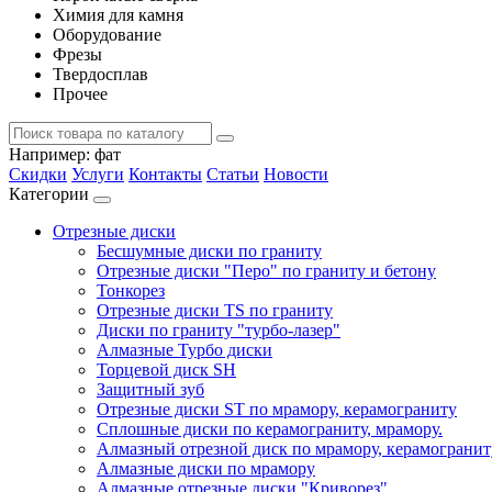
Химия для камня
Оборудование
Фрезы
Твердосплав
Прочее
Например:
фат
Скидки
Услуги
Контакты
Статьи
Новости
Категории
Отрезные диски
Бесшумные диски по граниту
Отрезные диски "Перо" по граниту и бетону
Тонкорез
Отрезные диски TS по граниту
Диски по граниту "турбо-лазер"
Алмазные Турбо диски
Торцевой диск SH
Защитный зуб
Отрезные диски ST по мрамору, керамограниту
Сплошные диски по керамограниту, мрамору.
Алмазный отрезной диск по мрамору, керамограниту,
Алмазные диски по мрамору
Алмазные отрезные диски "Криворез"