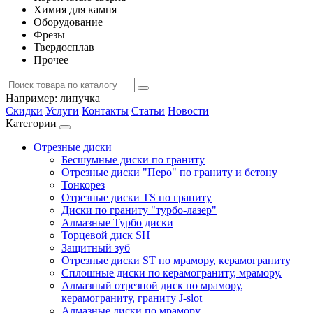
Химия для камня
Оборудование
Фрезы
Твердосплав
Прочее
Например:
липучка
Скидки
Услуги
Контакты
Статьи
Новости
Категории
Отрезные диски
Бесшумные диски по граниту
Отрезные диски "Перо" по граниту и бетону
Тонкорез
Отрезные диски TS по граниту
Диски по граниту "турбо-лазер"
Алмазные Турбо диски
Торцевой диск SH
Защитный зуб
Отрезные диски ST по мрамору, керамограниту
Сплошные диски по керамограниту, мрамору.
Алмазный отрезной диск по мрамору,
керамограниту, граниту J-slot
Алмазные диски по мрамору