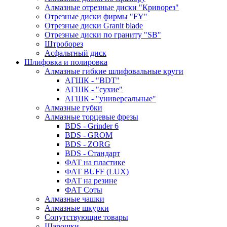
Алмазные отрезные диски "Криворез"
Отрезные диски фирмы "FY"
Отрезные диски Granit blade
Отрезные диски по граниту "SB"
Штроборез
Асфальтный диск
Шлифовка и полировка
Алмазные гибкие шлифовальные круги
АГШК - "BDT"
АГШК - "сухие"
АГШК - "универсальные"
Алмазные губки
Алмазные торцевые фрезы
BDS - Grinder 6
BDS - GROM
BDS - ZORG
BDS - Стандарт
ФАТ на пластике
ФАТ BUFF (LUX)
ФАТ на резине
ФАТ Соты
Алмазные чашки
Алмазные шкурки
Сопутствующие товары
Шарошки