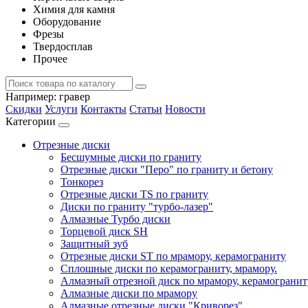
Химия для камня
Оборудование
Фрезы
Твердосплав
Прочее
Например:
гравер
Скидки
Услуги
Контакты
Статьи
Новости
Категории
Отрезные диски
Бесшумные диски по граниту
Отрезные диски "Перо" по граниту и бетону
Тонкорез
Отрезные диски TS по граниту
Диски по граниту "турбо-лазер"
Алмазные Турбо диски
Торцевой диск SH
Защитный зуб
Отрезные диски ST по мрамору, керамограниту
Сплошные диски по керамограниту, мрамору.
Алмазный отрезной диск по мрамору, керамограниту,
Алмазные диски по мрамору
Алмазные отрезные диски "Криворез"