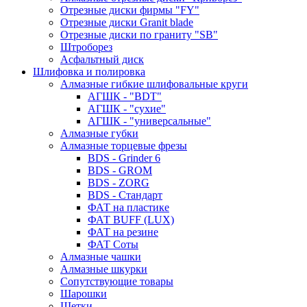
Отрезные диски фирмы "FY"
Отрезные диски Granit blade
Отрезные диски по граниту "SB"
Штроборез
Асфальтный диск
Шлифовка и полировка
Алмазные гибкие шлифовальные круги
АГШК - "BDT"
АГШК - "сухие"
АГШК - "универсальные"
Алмазные губки
Алмазные торцевые фрезы
BDS - Grinder 6
BDS - GROM
BDS - ZORG
BDS - Стандарт
ФАТ на пластике
ФАТ BUFF (LUX)
ФАТ на резине
ФАТ Соты
Алмазные чашки
Алмазные шкурки
Сопутствующие товары
Шарошки
Щетки