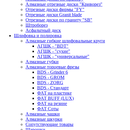
Алмазные отрезные диски "Криворез"
Отрезные диски фирмы "FY"
Отрезные диски Granit blade
Отрезные диски по граниту "SB"
Штроборез
Асфальтный диск
Шлифовка и полировка
Алмазные гибкие шлифовальные круги
АГШК - "BDT"
АГШК - "сухие"
АГШК - "универсальные"
Алмазные губки
Алмазные торцевые фрезы
BDS - Grinder 6
BDS - GROM
BDS - ZORG
BDS - Стандарт
ФАТ на пластике
ФАТ BUFF (LUX)
ФАТ на резине
ФАТ Соты
Алмазные чашки
Алмазные шкурки
Сопутствующие товары
Шарошки